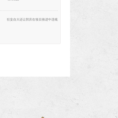
亮下载站 狂妄自大还让郭庆在项目推进中违规