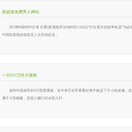
新超碰免费男人网站
[环球时报特约记者 任重]英国政府当地时间13日以“打击普京的战争机器”为由
中国驻英国使馆发言人当天回应说，
一旦055万吨大驱换
谈到中国海军的055型驱逐舰，近年来它在军事爱好者中掀起了不小的波澜。这艘
属于大型舰艇，首批八艘已经全部入列，