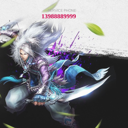
SERVICE PHONE
13988889999