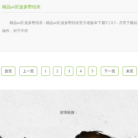
精品av区波多野结衣
精品av区波多野结衣 - 精品av区波多野结衣官方老版本下载V.2.0.5 - 月
操作，对于不符
首页
上一页
1
2
3
4
5
下一页
末页
友情链接：