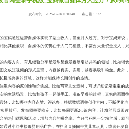
发官网登录手机版_宝妈做自媒体月入过万？从0到1
发布时间：2025-12-26 10:09:40 点击量：
372
的宝妈通过运营自媒体实现了副业收入，甚至月入过万。对于宝妈来说
相比其他兼职，自媒体的优势在于入门门槛低，不需要大量资金投入，
的内容方向。育儿经验分享是最常见也最容易引起共鸣的领域，比如辅
图文或短视频的形式呈现，内容越真实、实用，越容易吸引粉丝。此外
长且感兴趣的领域，这样才能保持长期创作的热情。
重内容的原创性和价值感。比如写育儿文章时，可以详细记录宝宝的成长 mi
实的生活场景，比如和孩子一起做手工、准备早餐的过程，真实的画面
喜好，比如哪些内容点赞、评论多，根据数据调整创作方向，不断优化内
实用技巧。发布频率要稳定，比如每周更新2-3篇内容，让粉丝形成阅
台的热门话题和活动，增加内容的曝光率。当账号积累一定粉丝后，就
如通过小红书接母婴用品广告，在抖音直播间带货儿童玩具，或者开发育