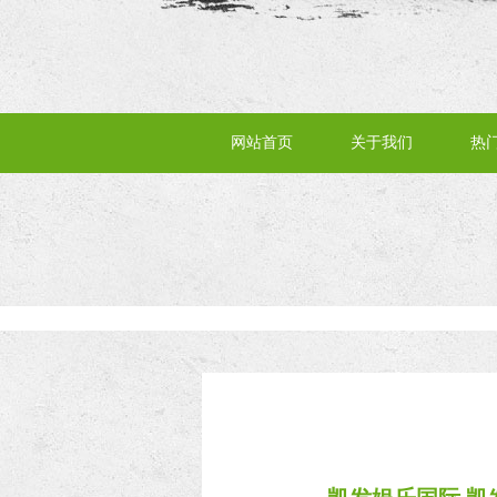
网站首页
关于我们
热