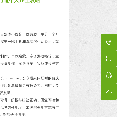
打造个人IP全攻略
，自媒体不仅是一份兼职，更是一个可
只需要一部手机和真实的生活经历，就
食制作、早教启蒙、亲子游攻略等，宝
，美食制作、家居收纳、宝妈成长等方
lestone，分享遇到问题时的解决
往往比刻意摆拍更有感染力。同时，要
容质量。
读习惯；积极与粉丝互动，回复评论和
可以考虑变现了，常见的变现方式有广
儿课程进行售卖。