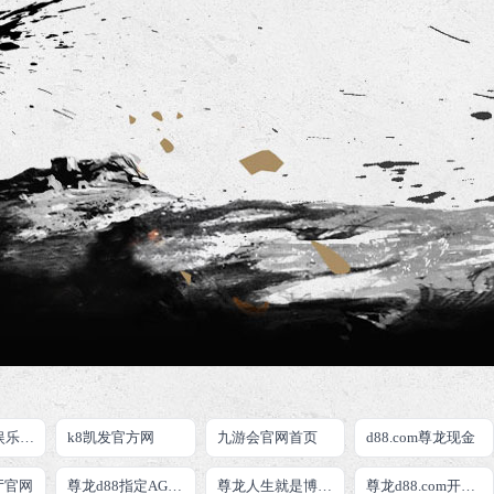
k8凯发真人娱乐手机备用网址
k8凯发官方网
九游会官网首页
d88.com尊龙现金
厅官网
尊龙d88指定AG发财网
尊龙人生就是博游戏直营网
尊龙d88.com开户首页