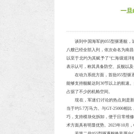
一旦
谈到中国海军的055型驱逐舰，近
八艘已经全部入列，依次命名为南昌
以至于北约为其赋予了“仁海级巡洋
表示认可，称其具备防空、反舰以及
在动力系统方面，首批055型驱逐舰
能够支持舰艇达到30节以上的航速
占据了不少的机舱空间。
现在，军迷们讨论的热点则是新研发的
当于约5.7万马力。与GT-2500
巧，支持模块化拆卸，便于日常维修和
术方面具有明显优势。2023年10月
若第二批055型驱逐舰换装两台C