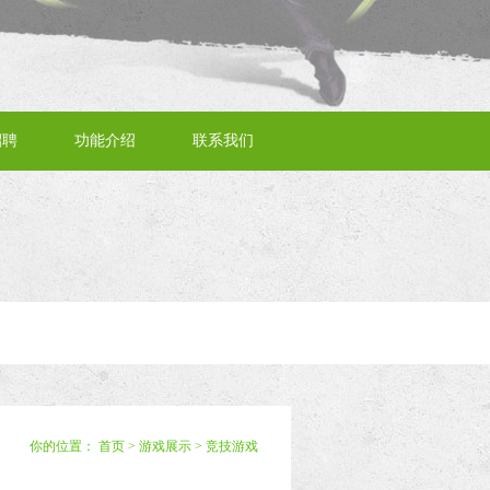
招聘
功能介绍
联系我们
你的位置：
首页
>
游戏展示
>
竞技游戏