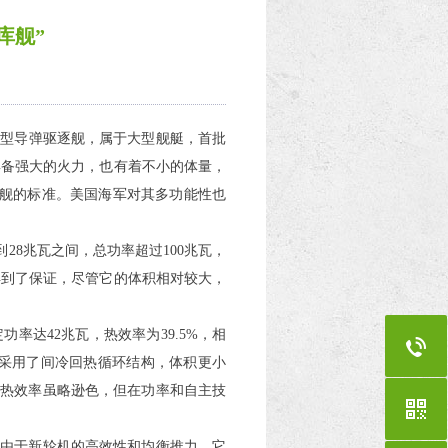
库舰”
巨型导弹驱逐舰，属于大型舰艇，首批
具备强大的火力，也有着不小的体量，
洋舰的标准。美国海军对其多功能性也
28兆瓦之间，总功率超过100兆瓦，
得到了保证，尽管它的体积相对较大，
率达42兆瓦，热效率为39.5%，相
%。其采用了间冷回热循环结构，体积更小
瓦，热效率虽略逊色，但在功率和自主技
但由于新轮机的高效性和均衡推力，它